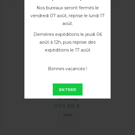
Nos bureaux seront fermés le
vendredi 07 août, reprise le lundi 17
août.
Dernières expéditions le jeudi 06
août à 12h, puis reprise des
expéditions le 17 août
Bonnes vacances !
Cartouche d'encre Cyan...
ENTRER
PFI701C
299,90 €
VOIR