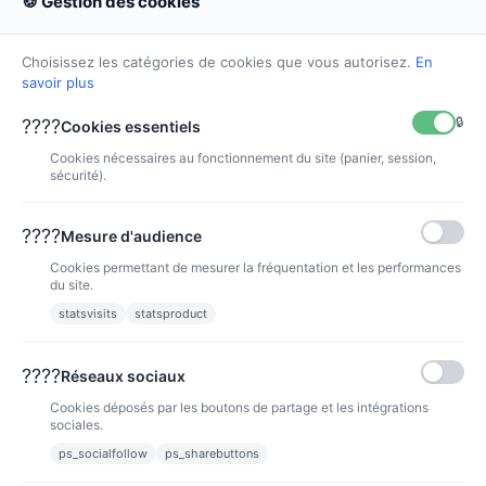
🍪 Gestion des cookies
Choisissez les catégories de cookies que vous autorisez.
En
savoir plus
🔒
????
Cookies essentiels
Cookies nécessaires au fonctionnement du site (panier, session,
Tête d'impression CANON...
sécurité).
TETE PF-03
329,90 €
????
Mesure d'audience
Cookies permettant de mesurer la fréquentation et les performances
VOIR
du site.
statsvisits
statsproduct
????
Réseaux sociaux
Cookies déposés par les boutons de partage et les intégrations
Produit(s) 1 à 18 sur 18 produit(s)
sociales.
ps_socialfollow
ps_sharebuttons
1