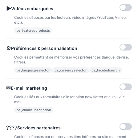
▶
Vidéos embarquées
Cookies déposés par les lecteurs vidéo intégrés (YouTube, Vimeo,
etc.).
NOUVEAUX PRODUITS
ps_featuredproducts
⚙
Préférences & personnalisation
Cookies permettant de mémoriser vos préférences (langue, devise,
filtres).
ps_languageselector
ps_currencyselector
ps_facetedsearch
✉
E-mail marketing
Cookies liés aux formulaires d'inscription newsletter et au suivi e-
Eshop pour vos consommables Canon, HP et OCÉ.
mail.
ps_emailsubscription
PRODUITS
????
Services partenaires
Cookies déposés par des services tiers intégrés au site (paiement,