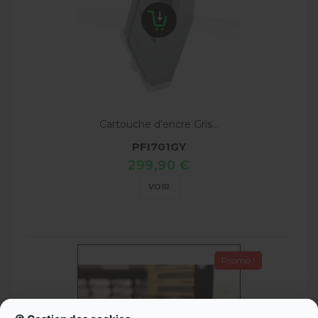
Cartouche d'encre Gris...
PFI701GY
299,90 €
VOIR
Promo !