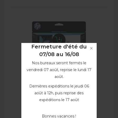
Fermeture d'été du
07/08 au 16/08
Nos bureaux seront fermés le
vendredi 07 août, reprise le lundi 17
août.
Cartouche d'encre Noir mat...
Dernières expéditions le jeudi 06
F9J99A
août à 12h, puis reprise des
119,90 €
expéditions le 17 août
VOIR
Bonnes vacances !