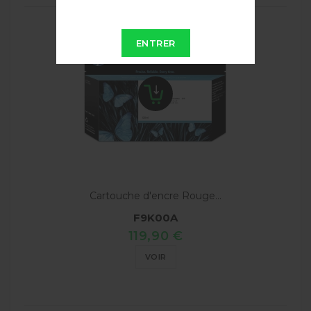
ENTRER
Cartouche d'encre Rouge...
F9K00A
119,90 €
VOIR