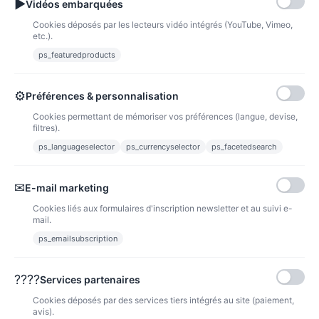
▶
Vidéos embarquées
Cookies déposés par les lecteurs vidéo intégrés (YouTube, Vimeo,
etc.).
ps_featuredproducts
NOUVEAUX PRODUITS
⚙
Préférences & personnalisation
Cookies permettant de mémoriser vos préférences (langue, devise,
filtres).
ps_languageselector
ps_currencyselector
ps_facetedsearch
✉
E-mail marketing
Cookies liés aux formulaires d'inscription newsletter et au suivi e-
mail.
ps_emailsubscription
Eshop pour vos consommables Canon, HP et OCÉ.
????
Services partenaires
PRODUITS
Cookies déposés par des services tiers intégrés au site (paiement,
avis).