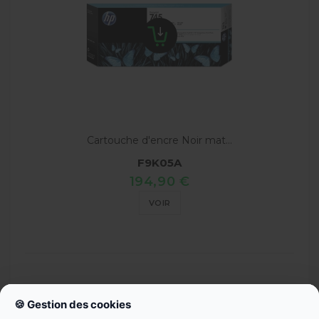
Cartouche d'encre Noir mat...
F9K05A
194,90 €
VOIR
🍪 Gestion des cookies