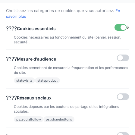
Choisissez les catégories de cookies que vous autorisez.
En
savoir plus
🔒
????
Cookies essentiels
Cookies nécessaires au fonctionnement du site (panier, session,
sécurité).
Cartouche d'encre Rouge...
????
Mesure d'audience
F9K06A
Cookies permettant de mesurer la fréquentation et les performances
194,90 €
du site.
statsvisits
statsproduct
VOIR
????
Réseaux sociaux
Cookies déposés par les boutons de partage et les intégrations
sociales.
ps_socialfollow
ps_sharebuttons
Produit(s) 1 à 15 sur 15 produit(s)
1