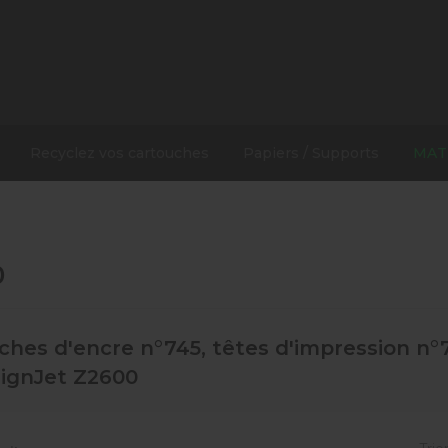
Recyclez vos cartouches
Papiers / Supports
MAT
0
ches d'encre n°745, têtes d'impression n
ignJet Z2600