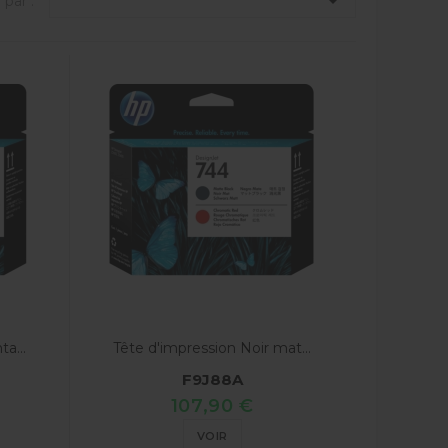

 par :
a...
Tête d'impression Noir mat...
F9J88A
107,90 €
VOIR