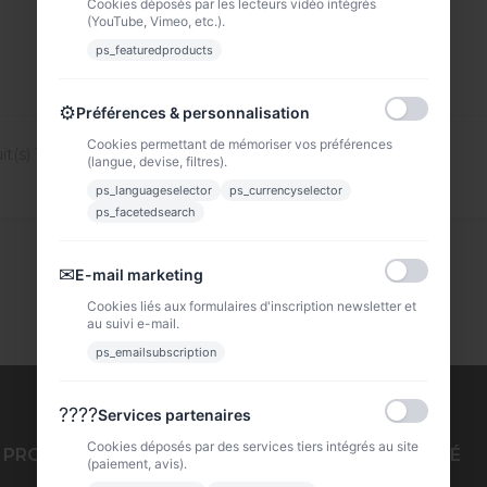
Cookies déposés par les lecteurs vidéo intégrés
VOIR
VOIR
(YouTube, Vimeo, etc.).
ps_featuredproducts
⚙
Préférences & personnalisation
Cookies permettant de mémoriser vos préférences
t(s) 1 à 15 sur 15 produit(s)
(langue, devise, filtres).
ps_languageselector
ps_currencyselector
ps_facetedsearch
✉
E-mail marketing
Cookies liés aux formulaires d'inscription newsletter et
au suivi e-mail.
ps_emailsubscription
????
Services partenaires
Cookies déposés par des services tiers intégrés au site
PRODUITS
NOTRE SOCIÉTÉ
(paiement, avis).