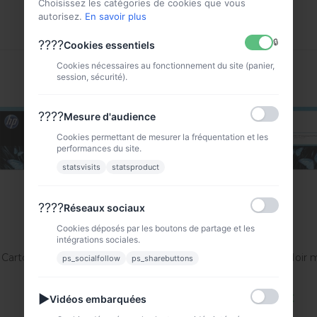
VOIR
VOIR
Choisissez les catégories de cookies que vous
autorisez.
En savoir plus
🔒
????
Cookies essentiels
Cookies nécessaires au fonctionnement du site (panier,
session, sécurité).
????
Mesure d'audience
Cookies permettant de mesurer la fréquentation et les
performances du site.
statsvisits
statsproduct
????
Réseaux sociaux
Cookies déposés par les boutons de partage et les
intégrations sociales.
Cartouche d'encre Noir...
Cartouche d'encre Noir ma
ps_socialfollow
ps_sharebuttons
F9K04A
F9K05A
194,90 €
194,90 €
▶
Vidéos embarquées