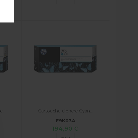
...
Cartouche d'encre Cyan...
F9K03A
194,90 €