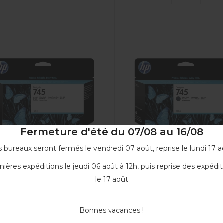
Fermeture d'été du 07/08 au 16/08
 bureaux seront fermés le vendredi 07 août, reprise le lundi 17 a
nières expéditions le jeudi 06 août à 12h, puis reprise des expédit
Cartouche d'encre Noir...
Cartouche d'encre Noir ma
le 17 août
F9J98A
F9J99A
119,90 €
119,90 €
Bonnes vacances !
VOIR
VOIR