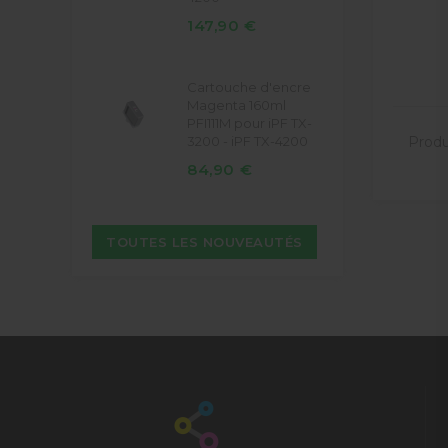
147,90 €
Cartouche d'encre
Magenta 160ml
PFI111M pour iPF TX-
Produi
3200 - iPF TX-4200
84,90 €
TOUTES LES NOUVEAUTÉS