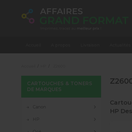
Accueil
A propos
Livraison
Actualités
Accueil
HP
Z2600
Z260
CARTOUCHES & TONERS
DE MARQUES
Cartou
Canon
HP Des
HP
Océ