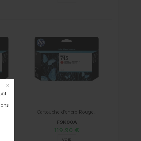
oût.
ions
t...
Cartouche d'encre Rouge...
F9K00A
119,90 €
VOIR