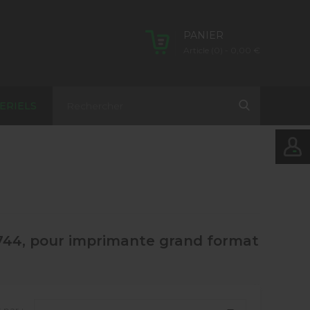
PANIER
Article (0)
- 0,00 €
ERIELS
°744, pour imprimante grand format