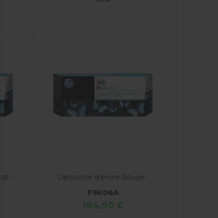
VOIR
t...
Cartouche d'encre Rouge...
F9K06A
194,90 €