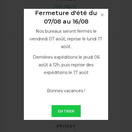
89,90 €
Fermeture d'été du
VOIR
07/08 au 16/08
Nos bureaux seront fermés le
vendredi 07 août, reprise le lundi 17
août.
Dernières expéditions le jeudi 06
août à 12h, puis reprise des
expéditions le 17 août
Bonnes vacances !
ENTRER
Cartouche d'encre Jaune...
PFI102Y