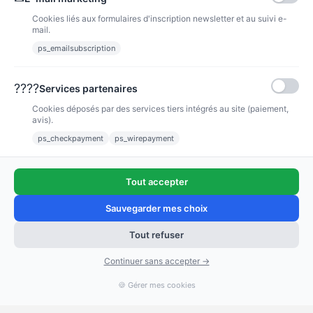
Cookies liés aux formulaires d'inscription newsletter et au suivi e-
mail.
ps_emailsubscription
Eshop pour vos consommables Canon, HP et OCÉ.
????
Services partenaires
PRODUITS
Cookies déposés par des services tiers intégrés au site (paiement,
avis).
ps_checkpayment
ps_wirepayment
NOTRE SOCIÉTÉ
INFORMATIONS
Tout accepter
Sauvegarder mes choix
Tout refuser
Continuer sans accepter →
🍪 Gérer mes cookies
“Très bien”
67 avis
KING-AVIS
© 2026 - Affaires Grand Format