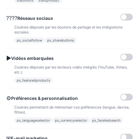
statsvisits
statsproduct
VOIR
????
Réseaux sociaux
Cookies déposés par les boutons de partage et les intégrations
sociales.
ps_socialfollow
ps_sharebuttons
Produit(s) 1 à 6 sur 6 produit(s)
1
▶
Vidéos embarquées
Cookies déposés par les lecteurs vidéo intégrés (YouTube, Vimeo,
etc.).
ps_featuredproducts
NOUVEAUX PRODUITS
⚙
Préférences & personnalisation
Cookies permettant de mémoriser vos préférences (langue, devise,
filtres).
ps_languageselector
ps_currencyselector
ps_facetedsearch
✉
E-mail marketing