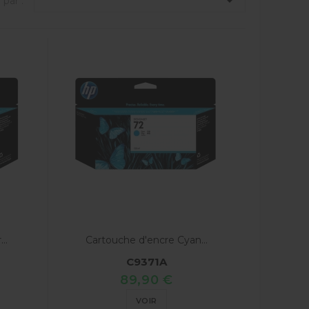

 par :
..
Cartouche d'encre Cyan...
C9371A
89,90 €
VOIR