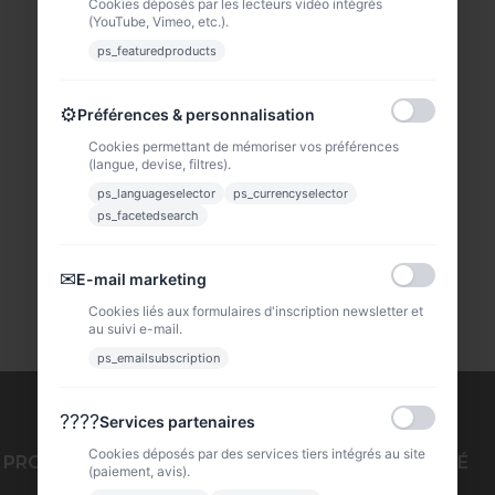
Cookies déposés par les lecteurs vidéo intégrés
(YouTube, Vimeo, etc.).
ps_featuredproducts
⚙
Préférences & personnalisation
Cookies permettant de mémoriser vos préférences
(langue, devise, filtres).
ps_languageselector
ps_currencyselector
ps_facetedsearch
✉
E-mail marketing
Cookies liés aux formulaires d'inscription newsletter et
au suivi e-mail.
ps_emailsubscription
????
Services partenaires
Cookies déposés par des services tiers intégrés au site
PRODUITS
NOTRE SOCIÉTÉ
(paiement, avis).