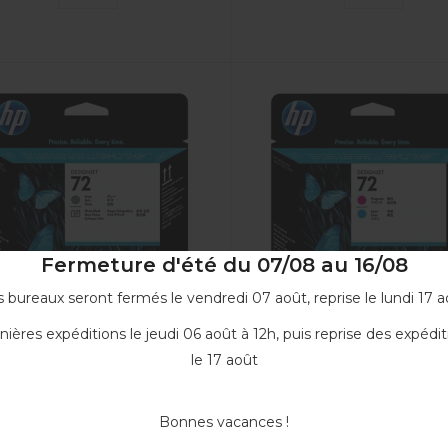
Fermeture d'été du 07/08 au 16/08
 bureaux seront fermés le vendredi 07 août, reprise le lundi 17 a
nières expéditions le jeudi 06 août à 12h, puis reprise des expédit
Tête d'impression Noir...
Tête d'impression Magent
le 17 août
C9380A
C9383A
94,90 €
94,90 €
Bonnes vacances !
VOIR
VOIR