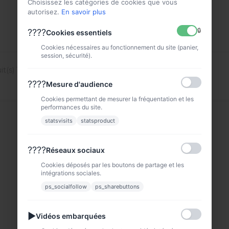
VOIR
Choisissez les catégories de cookies que vous
autorisez.
En savoir plus
🔒
????
Cookies essentiels
Cookies nécessaires au fonctionnement du site (panier,
session, sécurité).
t(s) 1 à 10 sur 10 produit(s)
????
Mesure d'audience
Cookies permettant de mesurer la fréquentation et les
performances du site.
statsvisits
statsproduct
????
Réseaux sociaux
Cookies déposés par les boutons de partage et les
intégrations sociales.
ps_socialfollow
ps_sharebuttons
▶
Vidéos embarquées