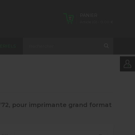
PANIER
Article (0)
- 0,00 €
ERIELS
n°72, pour imprimante grand format