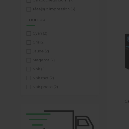
Cartouche(s) 130ml
(7)
Tête(s) d'impression
(3)
COULEUR
Cyan
(2)
Gris
(2)
Jaune
(2)
Magenta
(2)
Noir
(1)
Noir mat
(2)
Noir photo
(2)
Ca