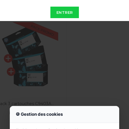
ENTRER
ack 3 cartouches C9403A...
PACK-C9403A
🍪 Gestion des cookies
260,00 €