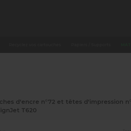
Recyclez vos cartouches
Papiers / Supports
MAT
ches d'encre n°72 et têtes d'impression 
ignJet T620