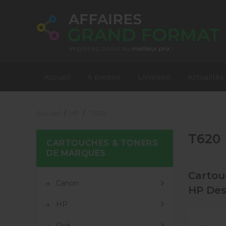
Accueil
A propos
Livraison
Actualités
Accueil
HP
T620
T620
CARTOUCHES & TONERS
DE MARQUES
Cartou
Canon
HP Des
HP
Océ