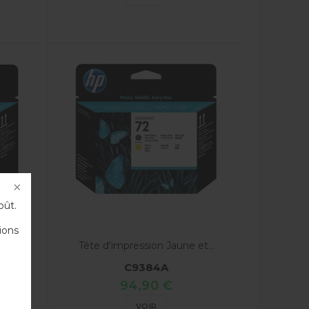
oût.
ions
a...
Tête d'impression Jaune et...
C9384A
94,90 €
VOIR