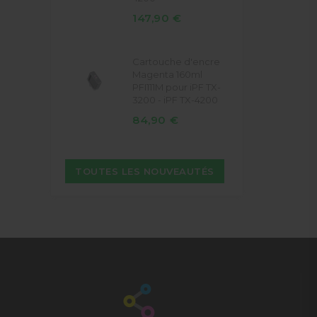
147,90 €
Cartouche d'encre
Magenta 160ml
PFI111M pour iPF TX-
3200 - iPF TX-4200
84,90 €
TOUTES LES NOUVEAUTÉS