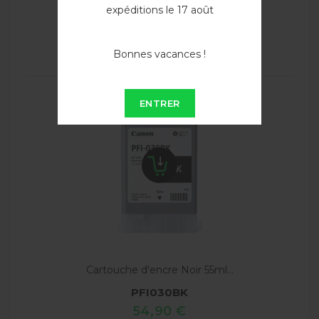
54,90 €
expéditions le 17 août
VOIR
Bonnes vacances !
ENTRER
Cartouche d'encre Noir 55ml...
PFI030BK
54,90 €