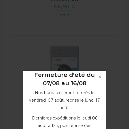
54,90 €
VOIR
Fermeture d'été du
07/08 au 16/08
Nos bureaux seront fermés le
vendredi 07 août, reprise le lundi 17
août.
Cartouche d'encre Cyan 55ml...
Dernières expéditions le jeudi 06
PFI030C
août à 12h, puis reprise des