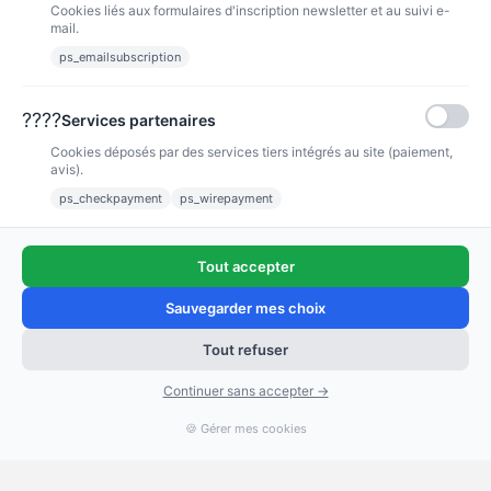
Cookies liés aux formulaires d'inscription newsletter et au suivi e-
mail.
ps_emailsubscription
Eshop pour vos consommables Canon, HP et OCÉ.
????
Services partenaires
PRODUITS
Cookies déposés par des services tiers intégrés au site (paiement,
avis).
ps_checkpayment
ps_wirepayment
NOTRE SOCIÉTÉ
INFORMATIONS
Tout accepter
Sauvegarder mes choix
Tout refuser
Continuer sans accepter →
🍪 Gérer mes cookies
“Très bien”
67 avis
KING-AVIS
© 2026 - Affaires Grand Format