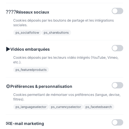
????
Réseaux sociaux
Cookies déposés par les boutons de partage et les intégrations
sociales.
ps_socialfollow
ps_sharebuttons
Produit(s) 1 à 7 sur 7 produit(s)
1
▶
Vidéos embarquées
Cookies déposés par les lecteurs vidéo intégrés (YouTube, Vimeo,
etc.).
ps_featuredproducts
NOUVEAUX PRODUITS
⚙
Préférences & personnalisation
Cookies permettant de mémoriser vos préférences (langue, devise,
filtres).
ps_languageselector
ps_currencyselector
ps_facetedsearch
✉
E-mail marketing