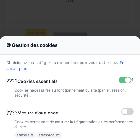
VOIR
Nouveau
🍪 Gestion des cookies
Choisissez les catégories de cookies que vous autorisez.
En
savoir plus
🔒
????
Cookies essentiels
Cookies nécessaires au fonctionnement du site (panier, session,
sécurité).
Cartouche d'encre Magenta...
????
Mesure d'audience
PFI031M
Cookies permettant de mesurer la fréquentation et les performances
54,90 €
du site.
statsvisits
statsproduct
VOIR