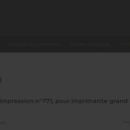
Recyclez vos cartouches
Papiers / Supports
MAT
0
'impression n°771, pour imprimante grand
Trier
uits