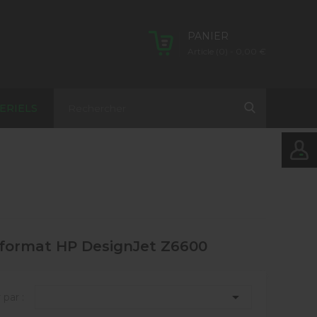
PANIER
Article (0)
- 0,00 €
ERIELS
 format HP DesignJet Z6600

 par :