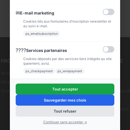
✉
E-mail marketing
Cookies liés aux formulaires d'inscription newsletter et
au suivi e-mail.
ps_emailsubscription
????
Services partenaires
Cookies déposés par des services tiers intégrés au site
PRODUITS
NOTRE SOCIÉTÉ
(paiement, avis).
ps_checkpayment
ps_wirepayment
Nouveaux produits
Livraison
Meilleures ventes
Mentions légales
Tout accepter
Promotions
Conditions générales d
Paiement sécurisé
Sauvegarder mes choix
Données personnelles
Tout refuser
Contactez-nous
Continuer sans accepter →
Plan du site