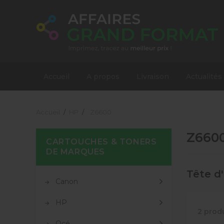
Accueil
A propos
Livraison
Actualités
Accueil
HP
Z6600
Z660
CARTOUCHES & TONERS
DE MARQUES
Tête d
Canon
HP
2 prod
Océ