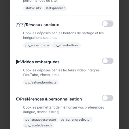
performances du site.
statsvisits
statsproduct
????
Réseaux sociaux
Cookies déposés par les boutons de partage et les
intégrations sociales.
ps_socialfollow
ps_sharebuttons
▶
Vidéos embarquées
Cookies déposés par les lecteurs vidéo intégrés
(YouTube, Vimeo, etc.).
ps_featuredproducts
⚙
Préférences & personnalisation
Cookies permettant de mémoriser vos préférences
(langue, devise, filtres).
ps_languageselector
ps_currencyselector
ps_facetedsearch