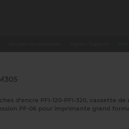
Recyclez vos cartouches
Papiers / Supports
MAT
TM305
ches d'encre PFI-120-PFI-320, cassette de
ession PF-06 pour imprimante grand for