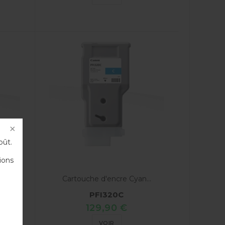
oût.
ions
..
Cartouche d'encre Cyan...
PFI320C
129,90 €
VOIR