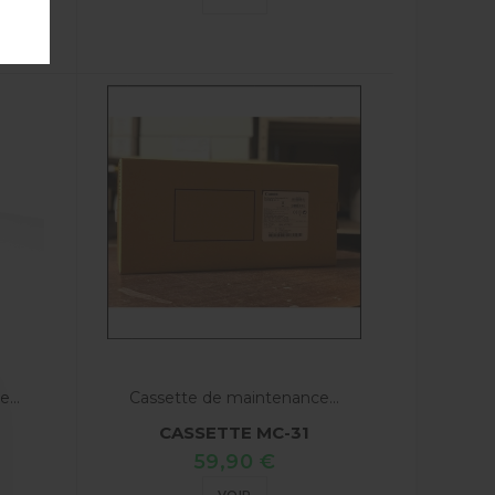
...
Cassette de maintenance...
CASSETTE MC-31
59,90 €