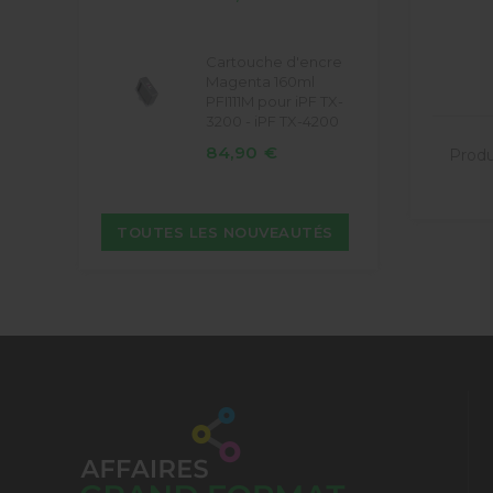
Cartouche d'encre
Magenta 160ml
PFI111M pour iPF TX-
3200 - iPF TX-4200
84,90 €
Produi
TOUTES LES NOUVEAUTÉS