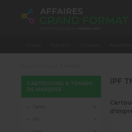
Accueil
A propos
Livraison
Actualités
Accueil
Canon
iPF TM305
iPF 
CARTOUCHES & TONERS
DE MARQUES
Cartou
Canon
d'impr
HP
Océ