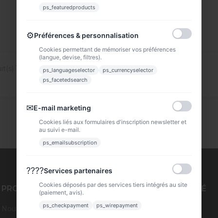
VOIR
ps_featuredproducts
⚙
Préférences & personnalisation
Cookies permettant de mémoriser vos préférences
(langue, devise, filtres).
t(s) 1 à 13 sur 13 produit(s)
ps_languageselector
ps_currencyselector
ps_facetedsearch
✉
E-mail marketing
Cookies liés aux formulaires d'inscription newsletter et
au suivi e-mail.
ps_emailsubscription
????
Services partenaires
Cookies déposés par des services tiers intégrés au site
PRODUITS
NOTRE SOCIÉTÉ
(paiement, avis).
ps_checkpayment
ps_wirepayment
Nouveaux produits
Livraison