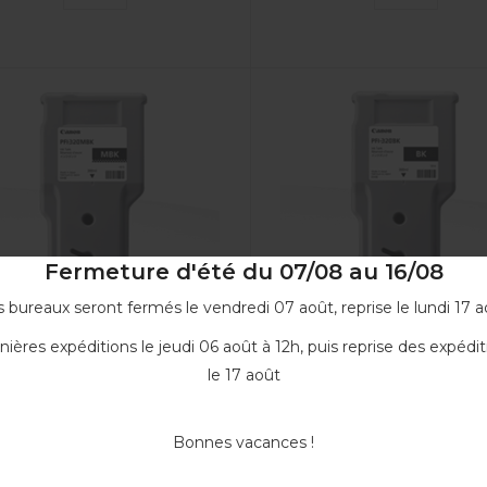
Fermeture d'été du 07/08 au 16/08
 bureaux seront fermés le vendredi 07 août, reprise le lundi 17 a
nières expéditions le jeudi 06 août à 12h, puis reprise des expédit
le 17 août
rtouche d'encre Noir mat...
Cartouche d'encre Noir.
PFI320MBK
PFI320BK
Bonnes vacances !
129,90 €
129,90 €
VOIR
VOIR