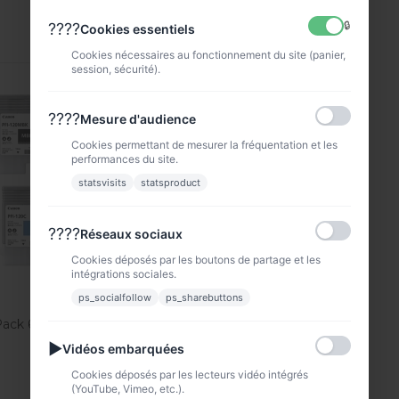
VOIR
VOIR
🔒
????
Cookies essentiels
Cookies nécessaires au fonctionnement du site (panier,
session, sécurité).
Promo !
????
Mesure d'audience
Cookies permettant de mesurer la fréquentation et les
performances du site.
statsvisits
statsproduct
????
Réseaux sociaux
Cookies déposés par les boutons de partage et les
intégrations sociales.
ps_socialfollow
ps_sharebuttons
ack 6 cartouches PFI120...
▶
Vidéos embarquées
PACK-PFI120
379,99 €
Cookies déposés par les lecteurs vidéo intégrés
(YouTube, Vimeo, etc.).