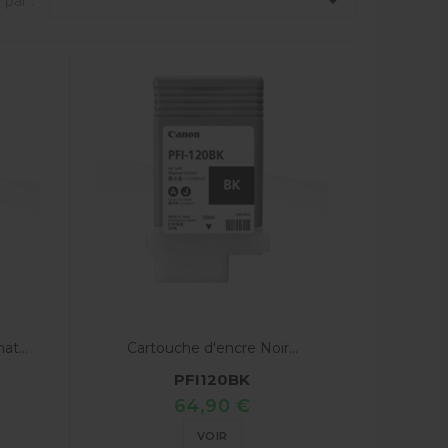

 par :
t...
Cartouche d'encre Noir...
PFI120BK
64,90 €
VOIR