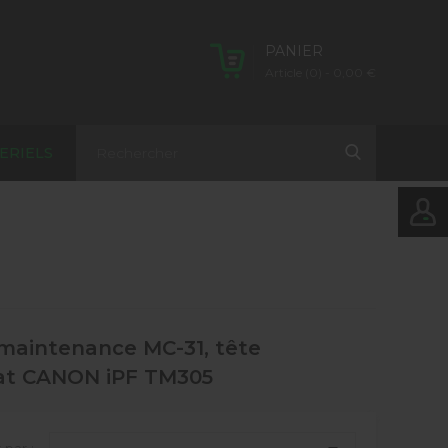
PANIER
Article (0)
- 0,00 €
ERIELS
 maintenance MC-31, tête
mat CANON iPF TM305