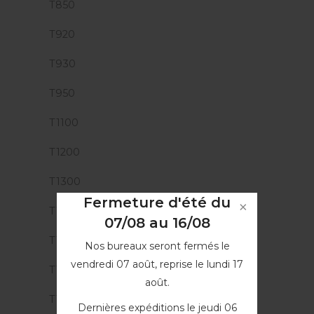
T850
T920
T930
T950
T1100
T1200
T1300
Fermeture d'été du
T1500
07/08 au 16/08
T1530
Nos bureaux seront fermés le
vendredi 07 août, reprise le lundi 17
T1600
août.
T1700
Dernières expéditions le jeudi 06