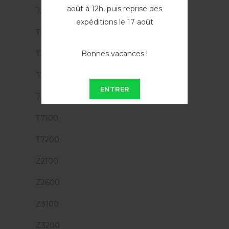
août à 12h, puis reprise des
T2300 MFP
expéditions le 17 août
T2500 MFP
Bonnes vacances !
T2530 MFP
T2600
ENTRER
T3500 MFP
T7100
T7200
Z2100
Z2600
Z3100
Z3200