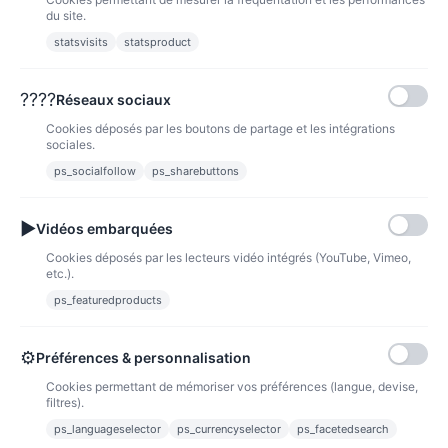
Papier pas cher
du site.
statsvisits
statsproduct
Recyclage des cartouches d’encres HP et
CANON - Gratuit
????
Réseaux sociaux
Nos magasins
Cookies déposés par les boutons de partage et les intégrations
sociales.
Contactez-nous
ps_socialfollow
ps_sharebuttons
Plan du site
▶
Vidéos embarquées
Cookies déposés par les lecteurs vidéo intégrés (YouTube, Vimeo,
etc.).
ps_featuredproducts
NOUVEAUX PRODUITS
⚙
Préférences & personnalisation
Cookies permettant de mémoriser vos préférences (langue, devise,
filtres).
ps_languageselector
ps_currencyselector
ps_facetedsearch