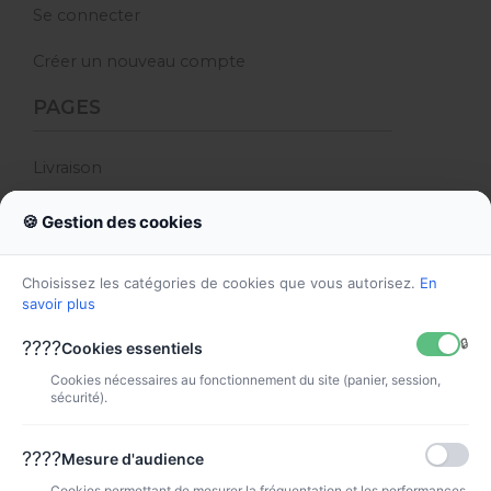
Se connecter
Créer un nouveau compte
PAGES
Livraison
Mentions légales
🍪 Gestion des cookies
Conditions générales de vente
Choisissez les catégories de cookies que vous autorisez.
En
savoir plus
Eshop OCE, HP, Canon - Affaires Grand
Format, consommables moins cher
🔒
????
Cookies essentiels
Paiement sécurisé
Cookies nécessaires au fonctionnement du site (panier, session,
sécurité).
Données personnelles
????
Mesure d'audience
Impression Grand Format au meilleur prix –
Cookies permettant de mesurer la fréquentation et les performances