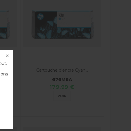
oût.
a...
Cartouche d'encre Cyan...
ions
676M6A
179,99 €
VOIR