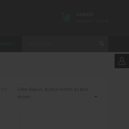
PANIER
Article (0)
- 0,00 €
ERIELS
 par :
Date d'ajout, du plus récent au plus

ancien