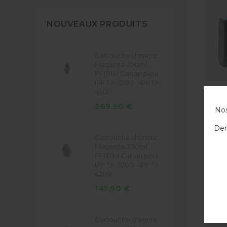
NOUVEAUX PRODUITS
Cartouche d'encre
Magenta 700ml
PFI711M Canon pour
iPF TX-3200 - iPF TX-
4200
269,90 €
Nos
Der
Cartouche d'encre
Magenta 330ml
PFI311M Canon pour
iPF TX-3200 - iPF TX-
4200
147,90 €
Cartouche d'encre