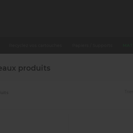
Recyclez vos cartouches
Papiers / Supports
MAT
aux produits
Trier
uits