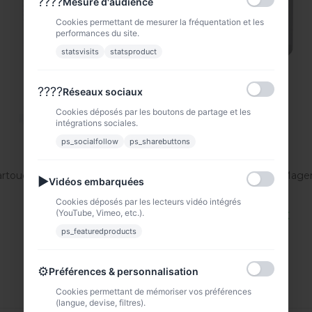
????
Mesure d'audience
Cookies permettant de mesurer la fréquentation et les
performances du site.
statsvisits
statsproduct
????
Réseaux sociaux
Cookies déposés par les boutons de partage et les
intégrations sociales.
ps_socialfollow
ps_sharebuttons
rtouche d'encre Magenta...
Cartouche d'encre Magent
▶
Vidéos embarquées
PFI031M
PFI321M
Cookies déposés par les lecteurs vidéo intégrés
(YouTube, Vimeo, etc.).
54,90 €
149,90 €
ps_featuredproducts
VOIR
VOIR
⚙
Préférences & personnalisation
Cookies permettant de mémoriser vos préférences
(langue, devise, filtres).