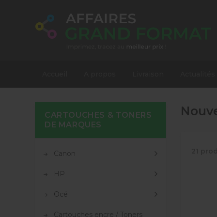
Accueil
A propos
Livraison
Actualités
Nouve
CARTOUCHES & TONERS
DE MARQUES
21 prod
Canon
HP
Océ
Cartouches encre / Toners