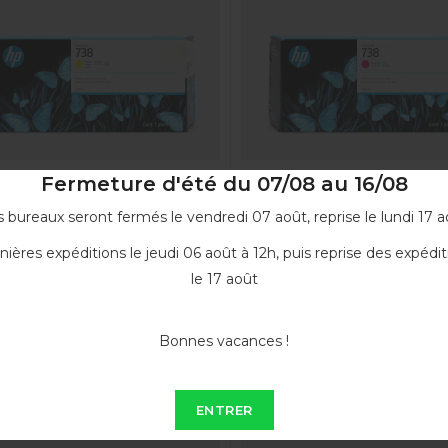
Fermeture d'été du 07/08 au 16/08
 bureaux seront fermés le vendredi 07 août, reprise le lundi 17 a
Cartouche d'encre Jaune...
Cartouche d'encre Magent
nières expéditions le jeudi 06 août à 12h, puis reprise des expédit
676M8A
676M7A
le 17 août
179,99 €
179,99 €
VOIR
VOIR
Bonnes vacances !
ENTRER