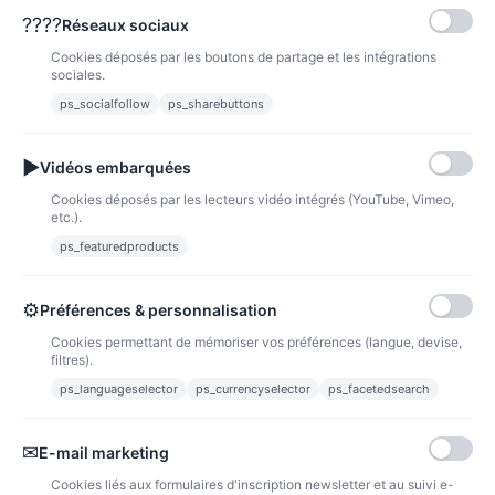
????
Réseaux sociaux
Cookies déposés par les boutons de partage et les intégrations
Produit(s) 1 à 9 sur 9 produit(s)
sociales.
ps_socialfollow
ps_sharebuttons
1
▶
Vidéos embarquées
Cookies déposés par les lecteurs vidéo intégrés (YouTube, Vimeo,
etc.).
NOUVEAUX PRODUITS
ps_featuredproducts
⚙
Préférences & personnalisation
Cookies permettant de mémoriser vos préférences (langue, devise,
filtres).
ps_languageselector
ps_currencyselector
ps_facetedsearch
✉
E-mail marketing
Cookies liés aux formulaires d'inscription newsletter et au suivi e-