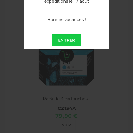
expéditions le 17 août
Bonnes vacances !
ENTRER
Pack de 3 cartouches...
CZ134A
79,90 €
VOIR