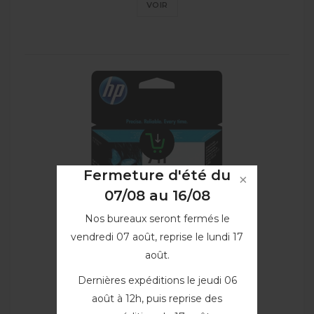
VOIR
Fermeture d'été du
07/08 au 16/08
Nos bureaux seront fermés le
vendredi 07 août, reprise le lundi 17
Cartouche d'encre Noir 80ml...
août.
CZ133A
Dernières expéditions le jeudi 06
74,90 €
août à 12h, puis reprise des
VOIR