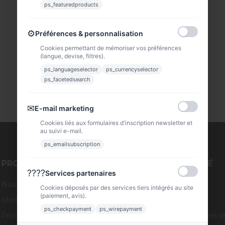
ps_featuredproducts
⚙
Préférences & personnalisation
Cookies permettant de mémoriser vos préférences
(langue, devise, filtres).
ps_languageselector
ps_currencyselector
ps_facetedsearch
✉
E-mail marketing
Cookies liés aux formulaires d'inscription newsletter et
au suivi e-mail.
ps_emailsubscription
PRODUITS
NOTRE SOCIÉTÉ
????
Services partenaires
Nouveaux produits
Livraison
Cookies déposés par des services tiers intégrés au site
(paiement, avis).
Meilleures ventes
Mentions légales
ps_checkpayment
ps_wirepayment
Promotions
Conditions générales d