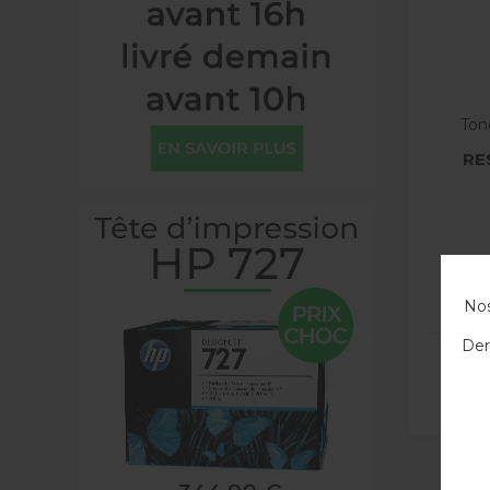
Ton
RE
Nos
Der
Produi