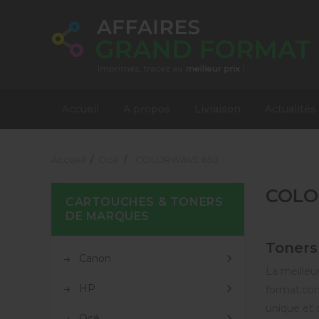
Accueil
A propos
Livraison
Actualités
Accueil
Océ
COLORWAVE 650
COLO
CARTOUCHES & TONERS
DE MARQUES
Toners
Canon
La meilleur
HP
format.com
unique et 
Océ