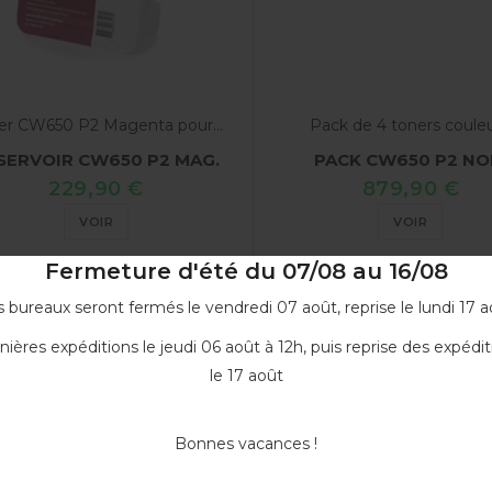
er CW650 P2 Magenta pour...
Pack de 4 toners couleur
SERVOIR CW650 P2 MAG.
PACK CW650 P2 NO
229,90 €
879,90 €
VOIR
VOIR
Fermeture d'été du 07/08 au 16/08
 bureaux seront fermés le vendredi 07 août, reprise le lundi 17 a
nières expéditions le jeudi 06 août à 12h, puis reprise des expédit
t(s) 1 à 6 sur 6 produit(s)
le 17 août
Bonnes vacances !