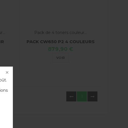
...
Pack de 4 toners couleur...
IR
PACK CW650 P2 4 COULEURS
879,90 €
VOIR
oût.
ions
1