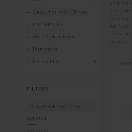
boutique e
inévitable
Cartouches encre / Toners
Réservoirs
MULTI-PACKS
aux Packs 
un multipa
Black Packs Editions
grand-form
Promotions
MATERIELS
6 prod
FILTRES

SUPPRIMER LES FILTRES
COULEUR