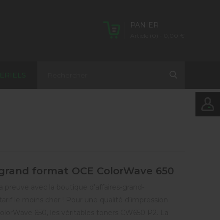
PANIER
Article (0)
- 0,00 €
ERIELS
e grand format OCE ColorWave 650
La preuve avec la boutique d’affaires-grand-
rif le moins cher ! Pour une qualité d’impression
ColorWave 650, les véritables toners CW650 P2. La