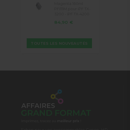
Magenta 160ml
PFI111M pour iPF TX-
3200 - iPF TX-4200
84,90 €
TOUTES LES NOUVEAUTÉS