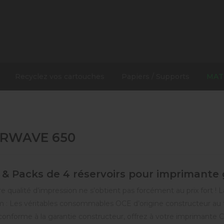
Recyclez vos cartouches
Papiers / Supports
MAT
RWAVE 650
 & Packs de 4 réservoirs pour imprimant
e qualité d’impression ne s’obtient pas forcément au prix fort ! 
 : Les véritables consommables OCE d’origine constructeur au ta
conforme à la garantie constructeur, offrez à votre imprimante 