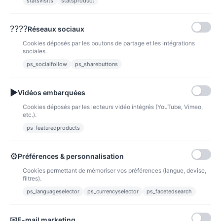
statsvisits
statsproduct
VOIR
????
Réseaux sociaux
Cookies déposés par les boutons de partage et les intégrations
sociales.
ps_socialfollow
ps_sharebuttons
Produit(s) 1 à 6 sur 6 produit(s)
1
▶
Vidéos embarquées
Cookies déposés par les lecteurs vidéo intégrés (YouTube, Vimeo,
etc.).
ps_featuredproducts
NOUVEAUX PRODUITS
⚙
Préférences & personnalisation
Cookies permettant de mémoriser vos préférences (langue, devise,
filtres).
ps_languageselector
ps_currencyselector
ps_facetedsearch
✉
E-mail marketing