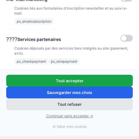
Cookies liés aux formulaires d'inscription newsletter et au suivi e-
mail.
ps_emailsubscription
Eshop pour vos consommables Canon, HP et OCÉ.
????
Services partenaires
PRODUITS
Cookies déposés par des services tiers intégrés au site (paiement,
avis).
ps_checkpayment
ps_wirepayment
NOTRE SOCIÉTÉ
INFORMATIONS
Tout accepter
Sauvegarder mes choix
Tout refuser
Continuer sans accepter →
🍪 Gérer mes cookies
“Très bien”
67 avis
KING-AVIS
© 2026 - Affaires Grand Format