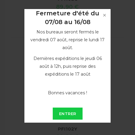
89,90 €
Fermeture d'été du
VOIR
07/08 au 16/08
Nos bureaux seront fermés le
vendredi 07 août, reprise le lundi 17
août.
Dernières expéditions le jeudi 06
août à 12h, puis reprise des
expéditions le 17 août
Bonnes vacances !
ENTRER
Cartouche d'encre Jaune...
PFI102Y